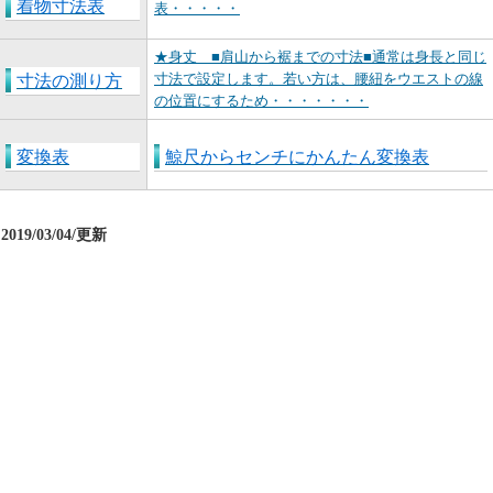
着物寸法表
表・・・・・
★身丈 ■肩山から裾までの寸法■通常は身長と同じ
寸法で設定します。若い方は、腰紐をウエストの線
寸法の測り方
の位置にするため・・・・・・・
変換表
鯨尺からセンチにかんたん変換表
2019/03/04/更新