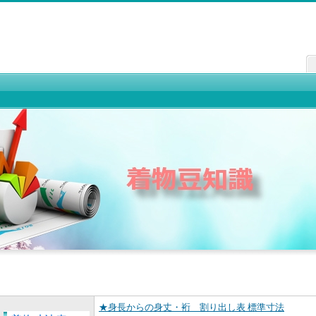
★身長からの身丈・裄 割り出し表 標準寸法